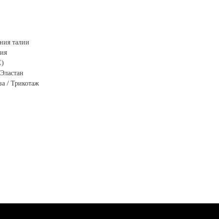
ния талии
ция
E)
 Эластан
за / Трикотаж