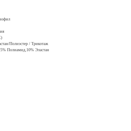
нофил
ция
E)
стан/Полиэстер / Трикотаж
,15% Полиамид,10% Эластан