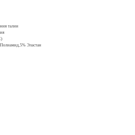
ния талии
ция
E)
 Полиамид,5% Эластан