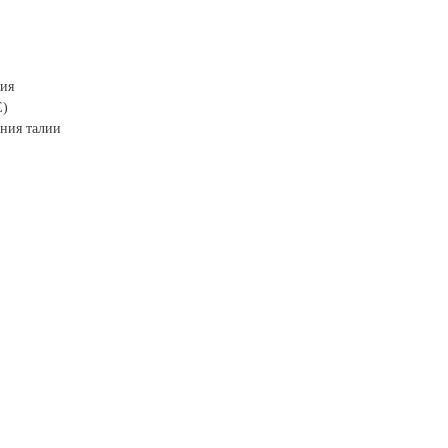
ция
E)
ния талии